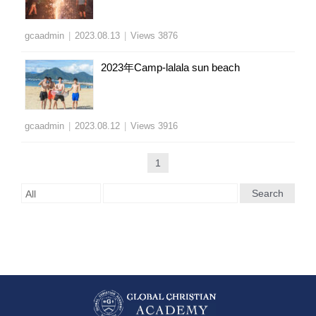
gcaadmin
|
2023.08.13
|
Views 3876
2023年Camp-lalala sun beach
gcaadmin
|
2023.08.12
|
Views 3916
1
Search