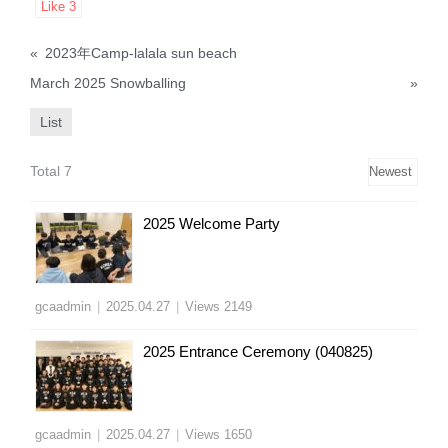
Like
3
«
2023年Camp-lalala sun beach
March 2025 Snowballing
»
List
Total 7
2025 Welcome Party
gcaadmin
|
2025.04.27
|
Views 2149
2025 Entrance Ceremony (040825)
gcaadmin
|
2025.04.27
|
Views 1650