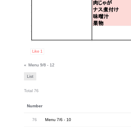
Like
1
«
Menu 9/8 - 12
List
Total 76
Number
76
Menu 7/6 - 10